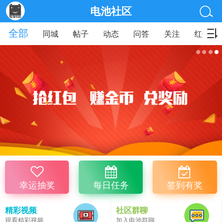
电池社区
全部
同城
帖子
动态
问答
关注
红包
幸运抽奖
每日任务
签到有奖
精彩视频
社区群聊
观看精彩视频
加入电池群聊