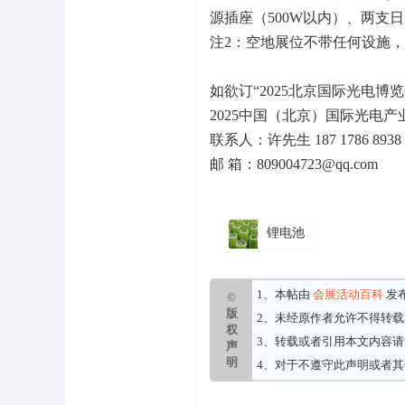
源插座（500W以内）、两支
注2：空地展位不带任何设施
如欲订“2025北京国际光电博
2025中国（北京）国际光电
联系人：许先生 187 1786 89
邮 箱：809004723@qq.c
锂电池
1、本帖由
会展活动百科
发
©
版
2、未经原作者允许不得转
权
3、转载或者引用本文内容
声
明
4、对于不遵守此声明或者