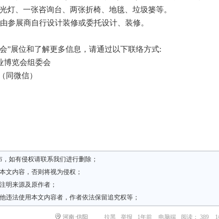
日光灯、一张咨询台、两张折椅、地毯、垃圾篓等。
，由参展商自行设计装修或委托设计、装修。
览会”展位和了解更多信息，请通过以下联络方式:
产业博览会组委会
38（同微信）
om
布，如有侵权请
联系我们
进行删除；
载本文内容，否则将视为侵权；
请注明来源及原作者；
其他违法使用本文内容者，作者依法保留追究权等；
河南·信阳
拉黑
举报
1年前
电脑端
阅读： 389