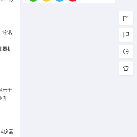
，通讯
化器机
展示于
业升
试仪器