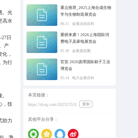
重点推荐_2025上海合成生物
遇。光
学与生物制造展览会
更高水
06-11
会展活动百科
重磅来袭！2026上海国际消
27日
费电子及家电展览会
、产
01-30
会展朋友圈
变化，
官宣:2026源潭国际刷子工业
，为行
博览会
05-14
电力会展百科
本页链接：
接。
心，技
复制
https://dcsq.com/202523531
其他平台分享：
式助力
知、激