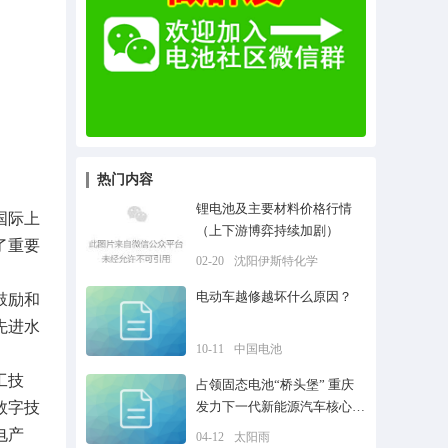
热门内容
锂电池及主要材料价格行情
国际上
（上下游博弈持续加剧）
了重要
02-20
沈阳伊斯特化学
电动车越修越坏什么原因？
鼓励和
先进水
10-11
中国电池
工技
占领固态电池“桥头堡” 重庆
数字技
发力下一代新能源汽车核心产
业
电产
04-12
太阳雨