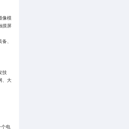
摄像模
触摸屏
装备、
发技
网、大
一个电