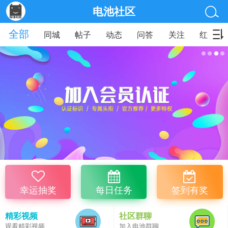
电池社区
全部
同城
帖子
动态
问答
关注
红包
幸运抽奖
每日任务
签到有奖
精彩视频
社区群聊
观看精彩视频
加入电池群聊