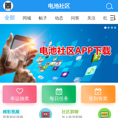
电池社区
全部
同城
帖子
动态
问答
关注
红包
幸运抽奖
每日任务
签到有奖
精彩视频
社区群聊
观看精彩视频
加入电池群聊