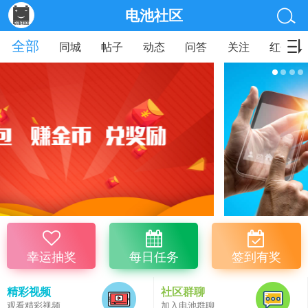
电池社区
全部
同城
帖子
动态
问答
关注
红包
幸运抽奖
每日任务
签到有奖
精彩视频
社区群聊
观看精彩视频
加入电池群聊