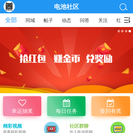
电池社区
全部
同城
帖子
动态
问答
关注
红包
幸运抽奖
每日任务
签到有奖
精彩视频
社区群聊
观看精彩视频
加入电池群聊