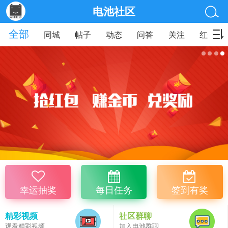
电池社区
全部
同城
帖子
动态
问答
关注
红包
幸运抽奖
每日任务
签到有奖
精彩视频
社区群聊
观看精彩视频
加入电池群聊