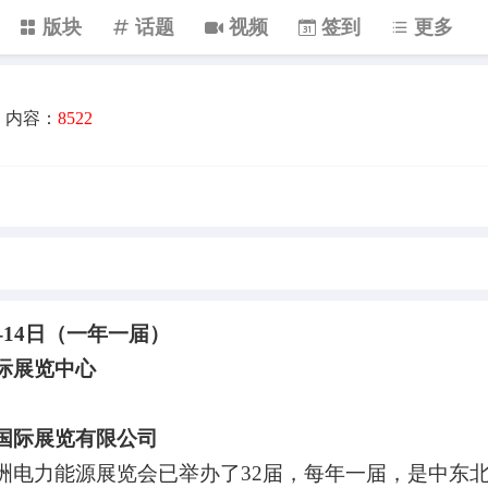
版块
话题
视频
签到
更多
内容：
8522
-14
日（一年一届）
际展览中心
国际展览有限公司
洲电力能源展览会已举办了
32
届，每年一届，是中东