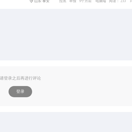
山东·泰安
拉黑
举报
9个月前
电脑端
阅读： 233
请登录之后再进行评论
登录