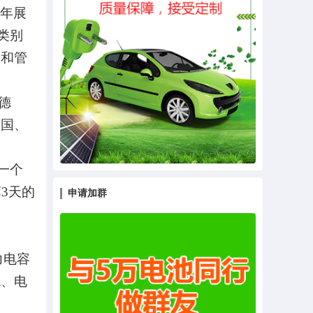
年展
类别
耗和管
德
英国、
一个
第
3
天的
申请加群
力电容
统、电