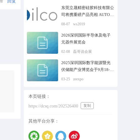
回复
1楼
东莞立晟精密硅胶科技有限公
司将携重磅产品亮相 AUTO
TECH China 2025 广州国际汽
08-07
ws2019
车技术展
2026深圳国际半导体及电子
元器件展览会
02-08
磊哥说会展
2025深圳国际数字能源暨光
伏储能产业博览会于9月18-21
在
03-25
zeexpo
本页链接：
复制
https://dcsq.com/202526400
其他平台分享：