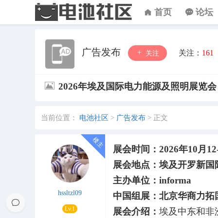
首页
论坛
广告发布
关注：
161
关注
2026年埃及国际电力能源及照明展览会
当前位置：
电池社区
>
广告发布
>
正文
展会时间：202
6
年
10
月
12
展会地点：埃及开罗新国
主办单位：
informa
hssltzl09
中国组展：北京华商力拓
Lv.1
展会介绍
：
埃及中东和非