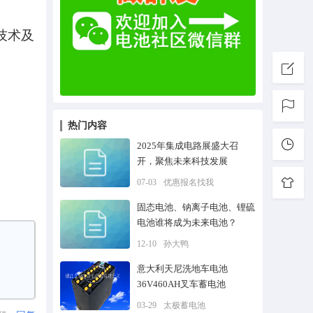
技术及
热门内容
2025年集成电路展盛大召
开，聚焦未来科技发展
07-03
优惠报名找我
固态电池、钠离子电池、锂硫
电池谁将成为未来电池？
12-10
孙大鸭
意大利天尼洗地车电池
36V460AH叉车蓄电池
03-29
太极蓄电池