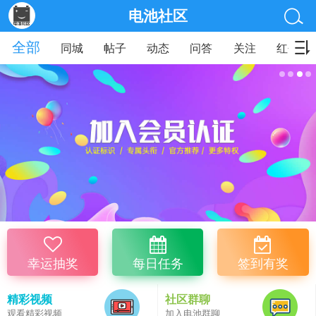
电池社区
全部
同城
帖子
动态
问答
关注
红包
幸运抽奖
每日任务
签到有奖
精彩视频
社区群聊
观看精彩视频
加入电池群聊