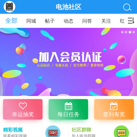
电池社区
全部
同城
帖子
动态
问答
关注
红包
幸运抽奖
每日任务
签到有奖
精彩视频
社区群聊
观看精彩视频
加入电池群聊