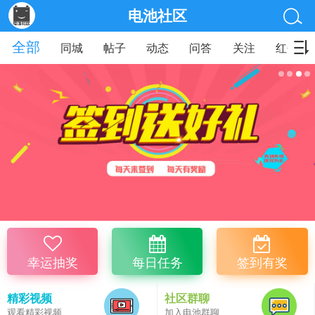
电池社区
全部
同城
帖子
动态
问答
关注
红包
幸运抽奖
每日任务
签到有奖
精彩视频
社区群聊
观看精彩视频
加入电池群聊