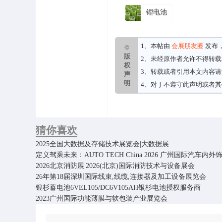
锂电池
1、本帖由
会展朋友圈
发布
©
版
2、未经原作者允许不得转
权
3、转载或者引用本文内容
声
明
4、对于不遵守此声明或者
猜你喜欢
2025全国大数据及存储技术展览会|大数据展
定义驾乘未来：AUTO TECH China 2026 广州国际汽车
2026北京消防展|2026(北京)国际消防技术与设备展会
26年第18届深圳国际线束,线缆,连接器及加工设备展览会
银杉蓄电池6VEL105/DC6V105AH银杉电池授权服务商
2023广州国际功能薄膜与软包装产业展览会