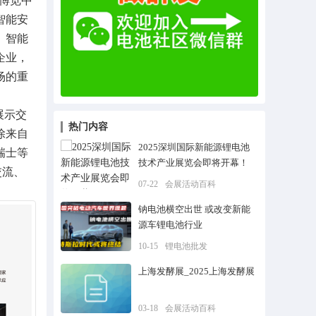
际博览中
智能安
、智能
企业，
场的重
展示交
热门内容
除来自
2025深圳国际新能源锂电池
瑞士等
技术产业展览会即将开幕！
交流、
07-22
会展活动百科
钠电池横空出世 或改变新能
源车锂电池行业
10-15
锂电池批发
上海发酵展_2025上海发酵展
03-18
会展活动百科