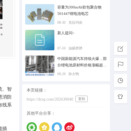
容量为300mAh软包聚合物
501447锂电池电芯
08-30
克拉玛依
新人提问~
07-10
油腻胖胖
中国新能源汽车持续火爆，部
分锂电池原材料价格涨幅超
200%
09-29
孙大鸭
统、智
本页链接：
慧消防
复制
https://dcsq.com/202630040
布线系
其他平台分享：
能插