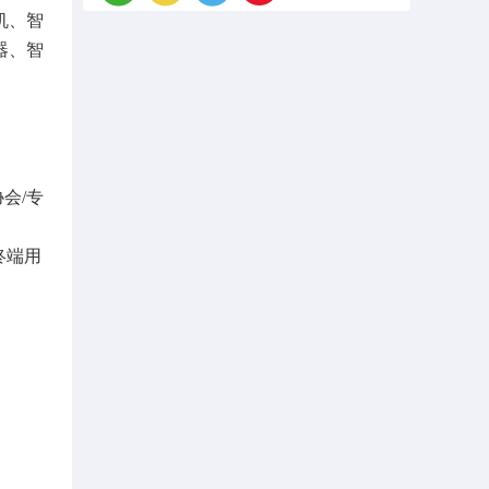
机、智
器、智
会/专
终端用