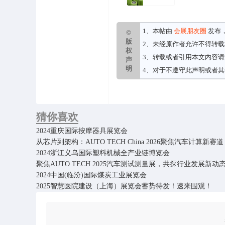
1、本帖由
会展朋友圈
发布
©
版
2、未经原作者允许不得转
权
3、转载或者引用本文内容
声
明
4、对于不遵守此声明或者
猜你喜欢
2024重庆国际按摩器具展览会
从芯片到架构：AUTO TECH China 2026聚焦汽车计算新赛道
2024浙江义乌国际塑料机械全产业链博览会
聚焦AUTO TECH 2025汽车测试测量展，共探行业发展新动
2024中国(临汾)国际煤炭工业展览会
2025智慧医院建设（上海）展览会蓄势待发！速来围观！