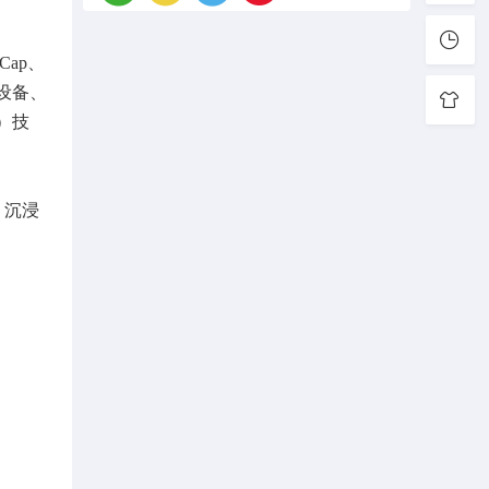
ap、
与设备、
）技
 沉浸