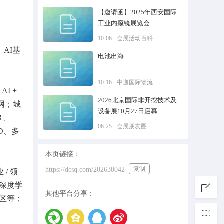
【邀请函】2025年西安国际
工业内窥镜展览会
10-06
会展活动百科
AI基
电池出海
10-16
中递国际物流
AI +
2026北京国际非开挖技术及
联网；城
设备展10月27日启幕
R、
06-25
会展朋友圈
D、多
本页链接：
复制
https://dcsq.com/202630042
/ 领
、深度学
其他平台分享：
社区等；