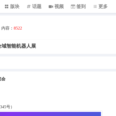
版块
话题
视频
签到
更多
内容：
8522
_全域智能机器人展
览会
45号）