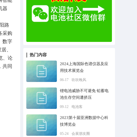
解智能
机器
龙阳路
各采购
、数字
家居、
热门内容
览、论
2024上海国际色谱仪器及应
，共同
用技术展览会
06-17
吹吹晚风
锂电池威胁不可避免 铅蓄电
池生存空间遭挤压
09-12
电池客
2023第十届亚洲数据中心科
技博览会
05-24
会展朋友圈