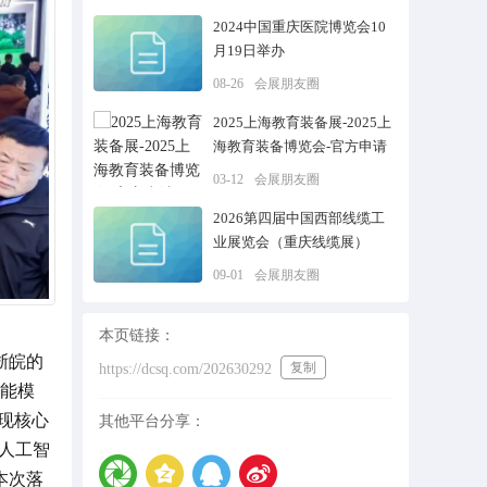
面进入产业化阶段
2024中国重庆医院博览会10
月19日举办
08-26
会展朋友圈
2025上海教育装备展-2025上
海教育装备博览会-官方申请
03-12
会展朋友圈
2026第四届中国西部线缆工
业展览会（重庆线缆展）
09-01
会展朋友圈
本页链接：
浙皖的
复制
https://dcsq.com/202630292
能模
现核心
其他平台分享：
内人工智
本次落