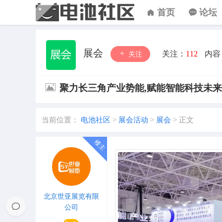
首页
论坛
展会
关注：
112
内容
关注
聚力长三角产业势能,赋能智能科技未来 |
当前位置：
电池社区
>
展会活动
>
展会
>
正文
北京世亚展览有限
公司