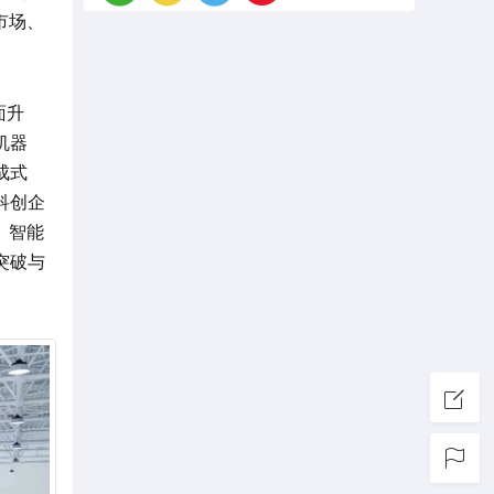
市场、
面升
机器
成式
科创企
、智能
突破与