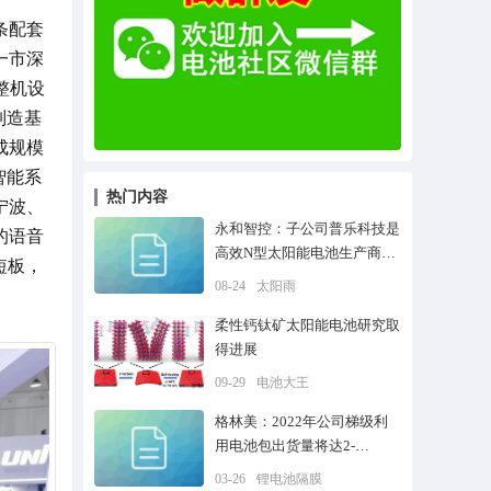
条配套
一市深
整机设
制造基
成规模
智能系
热门内容
宁波、
永和智控：子公司普乐科技是
的语音
高效N型太阳能电池生产商，
短板，
拥有TOPCon和IBC等多项N型
08-24
太阳雨
电池专利技术
柔性钙钛矿太阳能电池研究取
得进展
09-29
电池大王
格林美：2022年公司梯级利
用电池包出货量将达2-
3GWh，动力电池梯级利用全
03-26
锂电池隔膜