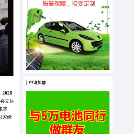
申请加群
，
2026
展会立足
能装
国家级