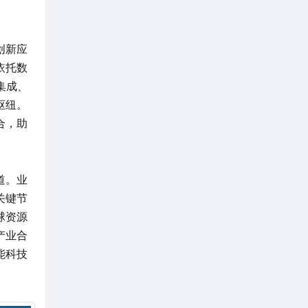
。
创新应
依托数
集成、
枢纽。
合，助
道。业
关键节
球资源
产业合
能科技