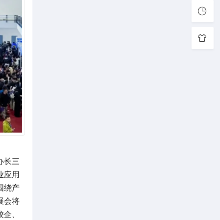
办长三
业应用
围绕产
展会将
校企、