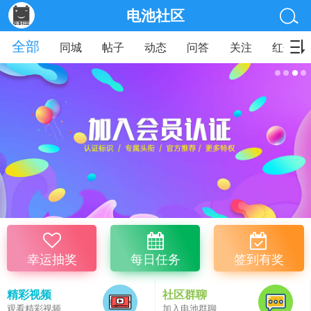
电池社区
全部
同城
帖子
动态
问答
关注
红包
幸运抽奖
每日任务
签到有奖
精彩视频
社区群聊
观看精彩视频
加入电池群聊