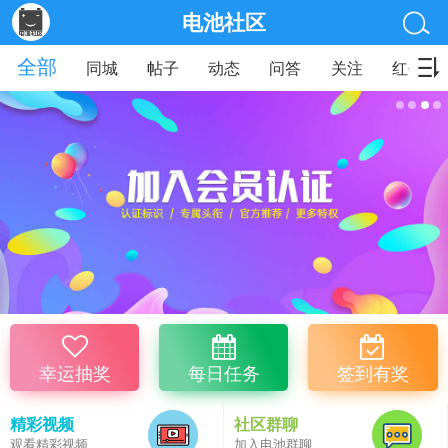
电池社区
全部
同城
帖子
动态
问答
关注
红包
幸运抽奖
每日任务
签到有奖
精彩视频
社区群聊
观看精彩视频
加入电池群聊