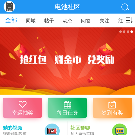
电池社区
全部
同城
帖子
动态
问答
关注
红包
幸运抽奖
每日任务
签到有奖
精彩视频
社区群聊
观看精彩视频
加入电池群聊