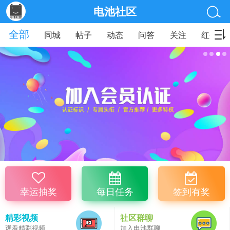
电池社区
全部
同城
帖子
动态
问答
关注
红包
幸运抽奖
每日任务
签到有奖
精彩视频
社区群聊
观看精彩视频
加入电池群聊