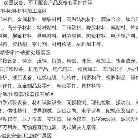
V、起重设备、军工配套产品及核心零部件等。
材料检测/材料加工展区
维材料、金属材料、钢铁材料、高温结构材料、高温合金、钛合
刚、高分子材料、特种塑料、工程塑料、橡胶材料、氟塑料、蜂
材料、屏蔽材料、导电材料、封装材料、陶瓷材料、电子锡焊料
材料、胶粘剂、密封剂、材料检测、材料加工等。
精密零件/表面处理展区
焊接设备、铸造、压铸、锻造、精锻、冲压、机加工、钣金成形
3D打印设备、机电产品、电气电工、精密加工、表面处理、热处
业炉、液压设备、电线电缆、结构件、精密构件、橡胶制品、锻
制作件、五金制品及零件、精密零件、原材料等
导航/传感器/仪器仪表展区
力学试验设备、材料试验设备、无损检测、理化检验、振动台、
备、惯性器件、惯导测试、定位定向、电子罗盘、陀螺仪及组件
温度仪表、压力仪表、变送器、校验仪表、数字示波器、波形发
字万用表、可编程直流电源、测试解决方案等。
/信息安全/工业软件展区