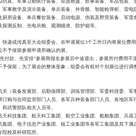
拟仿真、军事卫勤医疗装备、应急救援、炊事装备、军品包装、
、军事教学及演示装备、单兵装备、外骨骼、智能枪弹柜、雷电
化厨房设备、单兵餐饮装备、启动电源、伪装及野营装备、军需
及探测反制、光电吊舱、观测瞄准、防护箱等。
、快递或传真至大会组委会。在申请展位3个工作日内将展位费
位不予保留参展申请所确认的展。
、先付款、先安排”参展商报名参展后中途退出，参展所付费用不
不予保留，为了展会的整体形象，组委会有权对个别展位进行调
机关（装备发展部、后勤保障部、训练管理部、军委科技委、军
研订购与合同监管部门人员、各军兵种装备部门人员、各地区军
、和武警部队相关人员等。
航天科技集团、航天科工集团、航空工业集团、船舶集团、兵器
机集团、电子信息产业集团、核工业集团等各军工集团及其下属
专院校及科研院所。