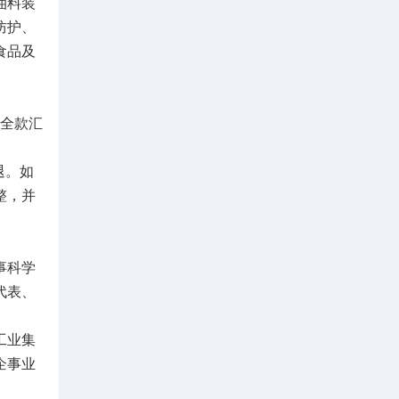
油料装
防护、
食品及
用全款汇
退。如
整，并
事科学
代表、
工业集
企事业