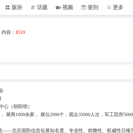
版块
话题
视频
签到
更多
内容：
8519
会
日
览中心（朝阳馆）
 展商1000余家， 展位2000个，观众35000人次，军工院所500
选——北京国防信息化展知名度、专业性、前瞻性、权威性日臻