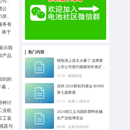
公司、
团公
5所、
服务有
）将于
展示我
热门内容
和产品
锂电池上游太火爆了 这两家
上市公司签约规模明年将扩大
10倍
11-26
镍镉电池
组织的
深圳·2026胶粘剂展会 BOND
开幕，
第七届胶展
11-11
会展人-陆先生
特种计
工业机
2024浙江义乌国际塑料机械
军工装
全产业链博览会
感器与
04-08
会展活动百科