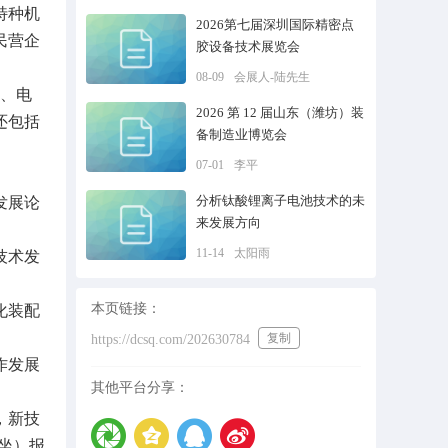
特种机
2026第七届深圳国际精密点
民营企
胶设备技术展览会
08-09
会展人-陆先生
达、电
2026 第 12 届山东（潍坊）装
还包括
备制造业博览会
07-01
李平
分析钛酸锂离子电池技术的未
发展论
来发展方向
11-14
太阳雨
技术发
本页链接：
化装配
复制
https://dcsq.com/202630784
作发展
其他平台分享：
，新技
就坐）报