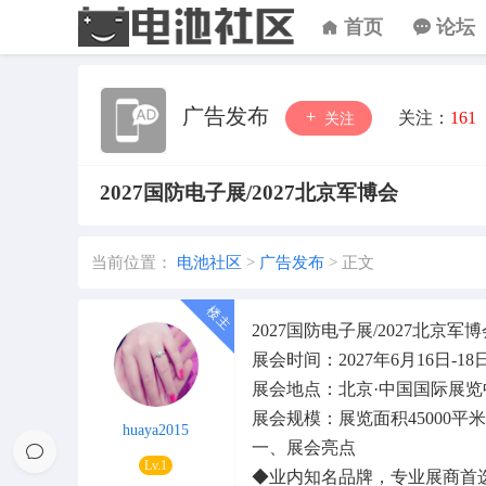
首页
论坛
广告发布
关注：
161
关注
2027国防电子展/2027北京军博会
当前位置：
电池社区
>
广告发布
>
正文
2027国防电子展/2027北京军博
展会时间：2027年6月16日-18
展会地点：北京·中国国际展
展会规模：展览面积45000平米，
huaya2015
一、展会亮点
Lv.1
◆业内知名品牌，专业展商首