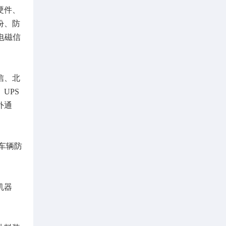
硬件、
份、防
电磁信
信、北
UPS
外通
车辆防
机器