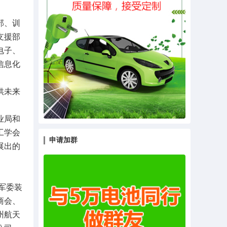
部、训
支援部
电子、
信息化
供未来
业局和
工学会
申请加群
展出的
军委装
商会、
州航天