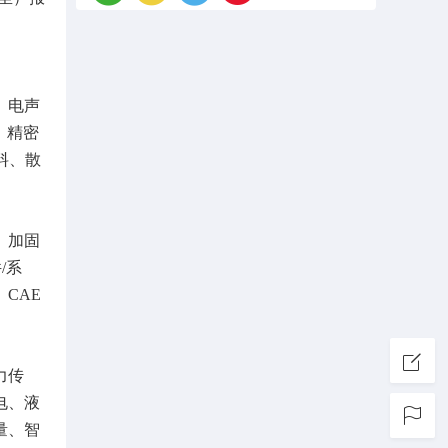
、电声
、精密
料、散
、加固
/系
CAE
力传
电、液
量、智