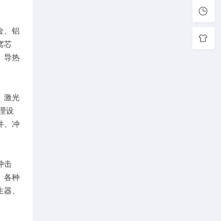
金、铝
窝芯
、导热
、激光
理设
件、冲
冲击
、各种
生器、