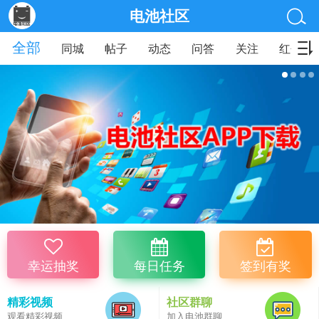
电池社区
全部
同城
帖子
动态
问答
关注
红包
幸运抽奖
每日任务
签到有奖
精彩视频
社区群聊
观看精彩视频
加入电池群聊