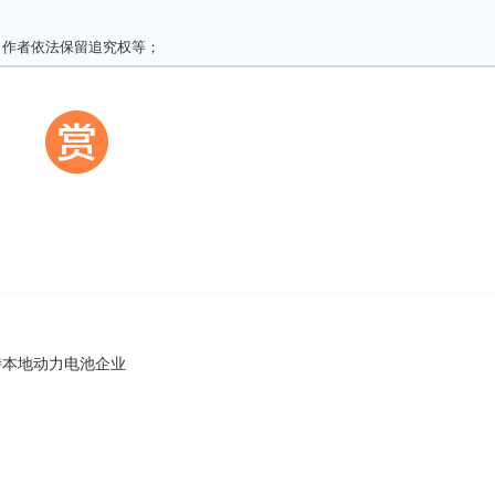
，作者依法保留追究权等；
持本地动力电池企业