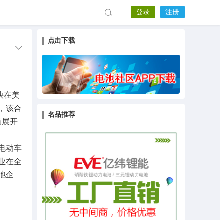
登录
注册
点击下载
快在美
外，该合
名品推荐
场展开
电动车
业在全
池企