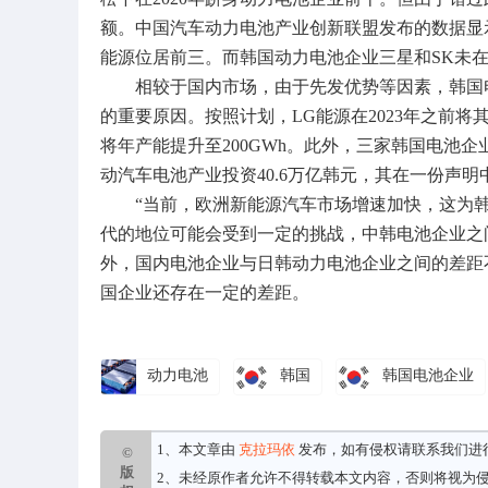
额。中国汽车动力电池产业创新联盟发布的数据显
能源位居前三。而韩国动力电池企业三星和SK未
相较于国内市场，由于先发优势等因素，韩国电
的重要原因。按照计划，LG能源在2023年之前将其
将年产能提升至200GWh。此外，三家韩国电池企
动汽车电池产业投资40.6万亿韩元，其在一份声
“当前，欧洲新能源汽车市场增速加快，这为韩
代的地位可能会受到一定的挑战，中韩电池企业之
外，国内电池企业与日韩动力电池企业之间的差距
国企业还存在一定的差距。
动力电池
韩国
韩国电池企业
1、本文章由
克拉玛依
发布，如有侵权请
联系我们
进
©
版
2、未经原作者允许不得转载本文内容，否则将视为