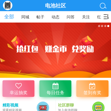
电池社区
全部
同城
帖子
动态
问答
关注
红包
幸运抽奖
每日任务
签到有奖
精彩视频
社区群聊
观看精彩视频
加入电池群聊