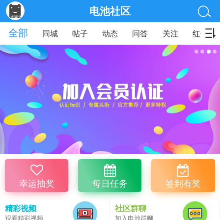
电池社区
全部
同城
帖子
动态
问答
关注
红包
幸运抽奖
每日任务
签到有奖
精彩视频
社区群聊
观看精彩视频
加入电池群聊