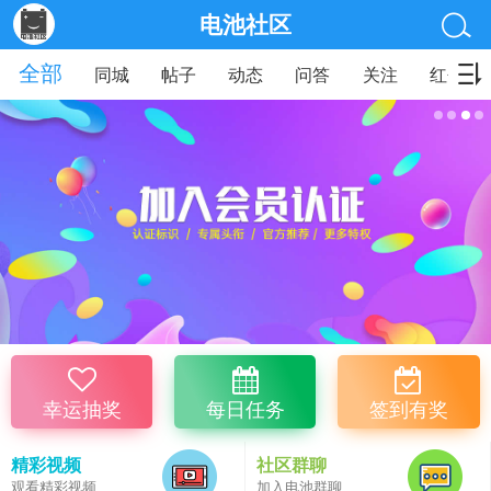
电池社区
全部
同城
帖子
动态
问答
关注
红包
幸运抽奖
每日任务
签到有奖
精彩视频
社区群聊
观看精彩视频
加入电池群聊