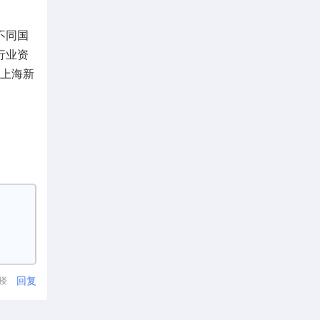
不同国
行业资
们上海新
回复
1楼