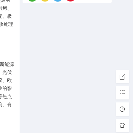
墨烯材
烘烤、
壳、极
收处理
新能源
、光伏
议、欧
业的影
等热点
响、有