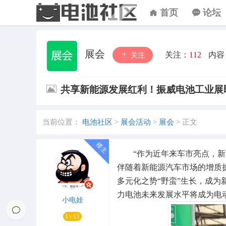
首页
论坛
展会
关注：
112
内容
关注
共享新能源发展红利！振威电池工业展即
当前位置：
电池社区
>
展会活动
>
展会
>
正文
“作为近年来车市亮点，新能
伴随着新能源汽车市场的增质
多元化之势“野蛮”生长，成
力电池未来发展水平将成为电
小电娃
Lv.13