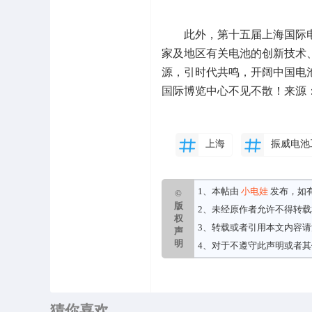
此外，第十五届上海国际电
家及地区有关电池的创新技术
源，引时代共鸣，开阔中国电池
国际博览中心不见不散！来源
上海
振威电池
1、本帖由
小电娃
发布，如
©
版
2、未经原作者允许不得转
权
3、转载或者引用本文内容
声
明
4、对于不遵守此声明或者
猜你喜欢