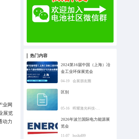
热门内容
2024第16届中国（上海）冶
金工业环保展览会
04-19
会展朋友圈
区别
产业网
05-16
晖耀激光科技-李凯旋
业展览
2026年波兰国际电力能源展
通动力
览会
11-07
hssltzl09