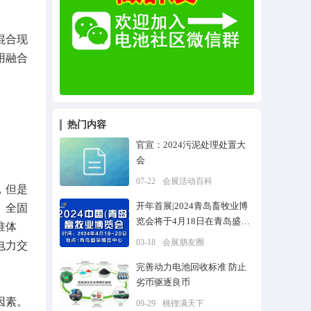
混合现
用融合
。
热门内容
官宣：2024污泥处理处置大
会
07-22
会展活动百科
，但是
开年首展|2024青岛畜牧业博
、全固
览会将于4月18日在青岛盛大
准体
开幕
03-18
会展朋友圈
电力交
完善动力电池回收标准 防止
劣币驱逐良币
因素。
09-29
桃锂满天下