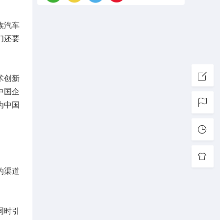
族汽车
们还要
术创新
中国企
为中国
的渠道
同时引