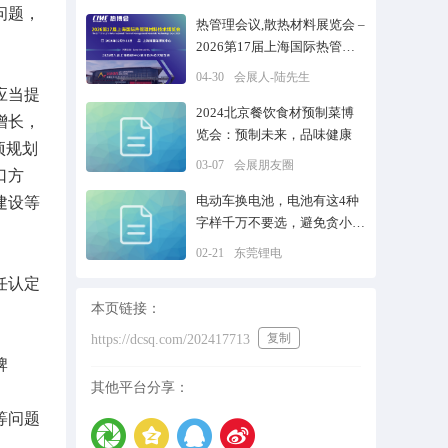
问题，
热管理会议,散热材料展览会 –
2026第17届上海国际热管理
材料技术博览会
04-30
会展人-陆先生
应当提
2024北京餐饮食材预制菜博
增长，
览会：预制未来，品味健康
项规划
03-07
会展朋友圈
口方
电动车换电池，电池有这4种
建设等
字样千万不要选，避免贪小便
宜吃大亏
02-21
东莞锂电
任认定
本页链接：
复制
https://dcsq.com/202417713
牌
其他平台分享：
等问题