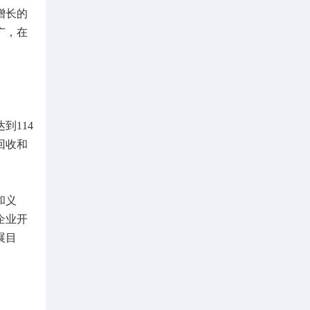
增长的
广，在
到114
回收和
和义
企业开
展目