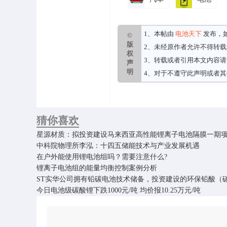
1、本帖由
电池天下
发布，
©
版
2、未经原作者允许不得转
权
3、转载或者引用本文内容
声
明
4、对于不遵守此声明或者
猜你喜欢
星源材质：拟投资建设马来西亚高性能锂离子电池隔膜一期
中科院物理所李泓：十四五储能技术与产业发展机遇
在户外能使用锂电池组吗？需要注意什么?
锂离子电池组的能量均衡控制案例分析
ST实华公司拥有铅碳电池技术储备，投资建设的环保铅酸（
今日电池级碳酸锂下跌1000元/吨 均价报10.25万元/吨