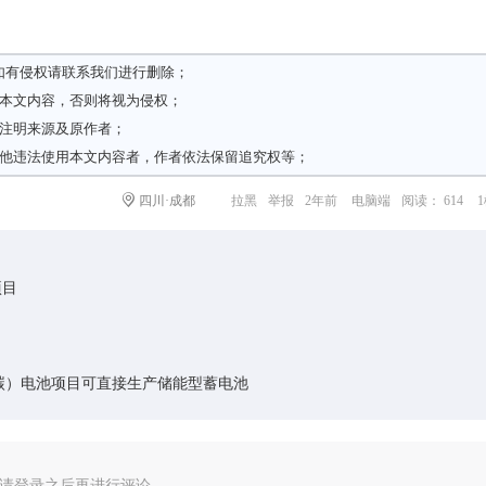
如有侵权请
联系我们
进行删除；
载本文内容，否则将视为侵权；
请注明来源及原作者；
其他违法使用本文内容者，作者依法保留追究权等；
四川·成都
拉黑
举报
2年前
电脑端
阅读： 614
项目
碳）电池项目可直接生产储能型蓄电池
请登录之后再进行评论