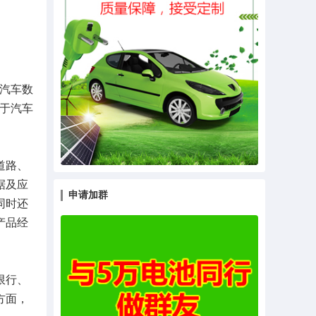
汽车数
于汽车
道路、
据及应
申请加群
同时还
产品经
限行、
方面，