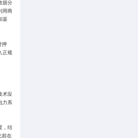
数据分
利用商
和渠
付押
入正规
技术应
电力系
度，结
此前在