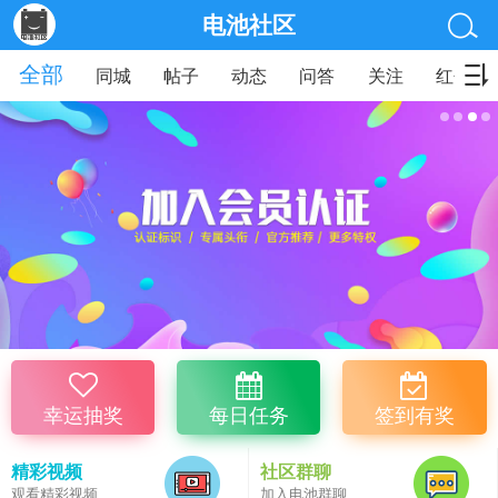
电池社区
全部
同城
帖子
动态
问答
关注
红包
幸运抽奖
每日任务
签到有奖
精彩视频
社区群聊
观看精彩视频
加入电池群聊