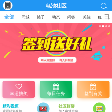
电池社区
全部
同城
帖子
动态
问答
关注
红包
幸运抽奖
每日任务
签到有奖
精彩视频
社区群聊
观看精彩视频
加入电池群聊