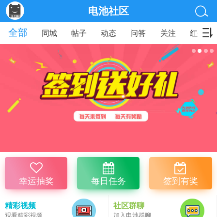
电池社区
全部
同城
帖子
动态
问答
关注
红包
幸运抽奖
每日任务
签到有奖
精彩视频
社区群聊
观看精彩视频
加入电池群聊