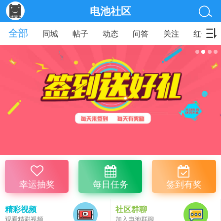
电池社区
全部
同城
帖子
动态
问答
关注
红包
幸运抽奖
每日任务
签到有奖
精彩视频
社区群聊
观看精彩视频
加入电池群聊