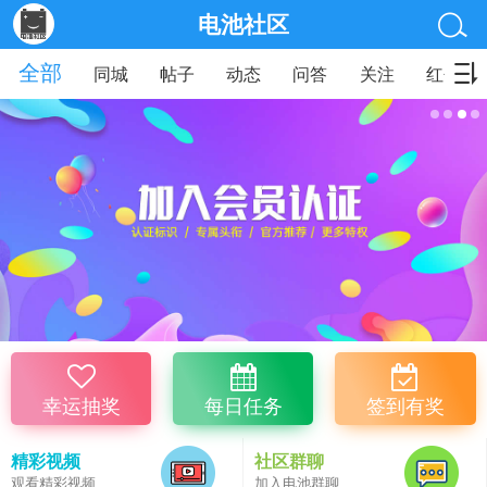
电池社区
全部
同城
帖子
动态
问答
关注
红包
幸运抽奖
每日任务
签到有奖
精彩视频
社区群聊
观看精彩视频
加入电池群聊