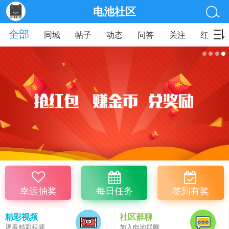
电池社区
全部
同城
帖子
动态
问答
关注
红包
幸运抽奖
每日任务
签到有奖
精彩视频
社区群聊
观看精彩视频
加入电池群聊