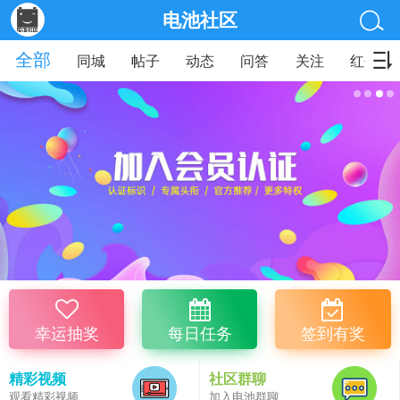
电池社区
全部
同城
帖子
动态
问答
关注
红包
幸运抽奖
每日任务
签到有奖
精彩视频
社区群聊
观看精彩视频
加入电池群聊