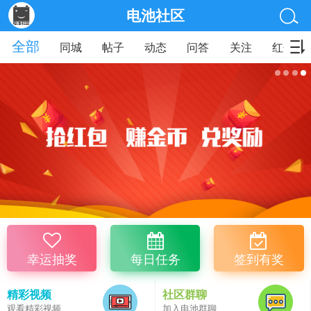
电池社区
全部
同城
帖子
动态
问答
关注
红包
幸运抽奖
每日任务
签到有奖
精彩视频
社区群聊
观看精彩视频
加入电池群聊