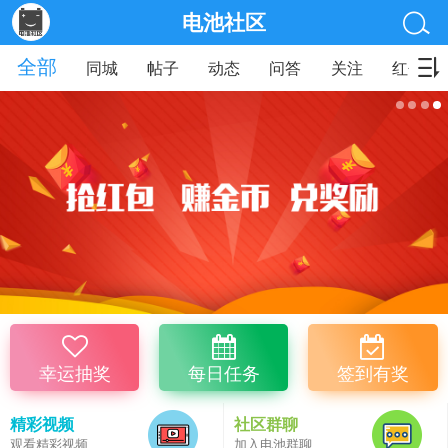
电池社区
全部
同城
帖子
动态
问答
关注
红包
幸运抽奖
每日任务
签到有奖
精彩视频
社区群聊
观看精彩视频
加入电池群聊