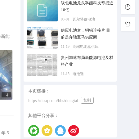
软包电池龙头孚能科技亏损近
10亿
03-01
瓦尔塔蓄电池
供应电池盒，铜铝连接片 目
与新能
前是奔驰宝马供应商
11-19
高端电池盒供应
贵州加速布局新能源电池及材
料产业
11-15
电池迷
本页链接：
+4
复制
https://dcsq.com/bbs/dongtai
其他平台分享：
年 5