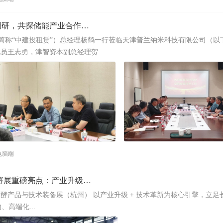
，共探储能产业合作新路径
下简称“中建投租赁”）总经理杨鹤一行莅临天津普兰纳米科技有限公司（以
员王志勇，津智资本副总经理贺...
电脑端
展重磅亮点：产业升级与技术革新
 届国际生物发酵产品与技术装备展（杭州） 以产业升级 + 技术革新为核心引擎，立
高端化...