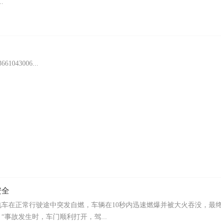
.
43006...
安全
产电车在正常行驶途中突发自燃，车辆在10秒内迅速燃爆并被大火吞没，最
事故发生时，车门顺利打开，驾...