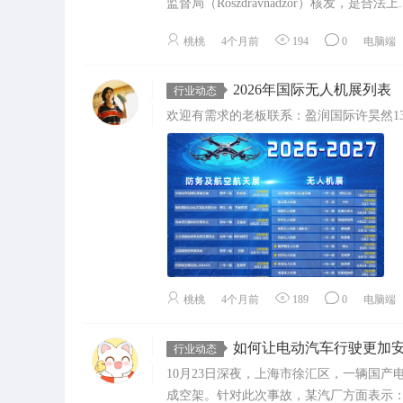
监督局（Roszdravnadzor）核发，是合法上..
桃桃
4个月前
194
0
电脑端
2026年国际无人机展列表
行业动态
欢迎有需求的老板联系：盈润国际许昊然136610
桃桃
4个月前
189
0
电脑端
如何让电动汽车行驶更加
行业动态
10月23日深夜，上海市徐汇区，一辆国
成空架。针对此次事故，某汽厂方面表示：“