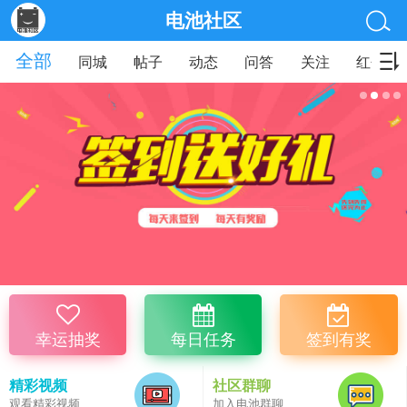
电池社区
全部
同城
帖子
动态
问答
关注
红包
幸运抽奖
每日任务
签到有奖
精彩视频
社区群聊
观看精彩视频
加入电池群聊