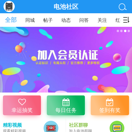
电池社区
全部
同城
帖子
动态
问答
关注
红包
幸运抽奖
每日任务
签到有奖
精彩视频
社区群聊
观看精彩视频
加入电池群聊