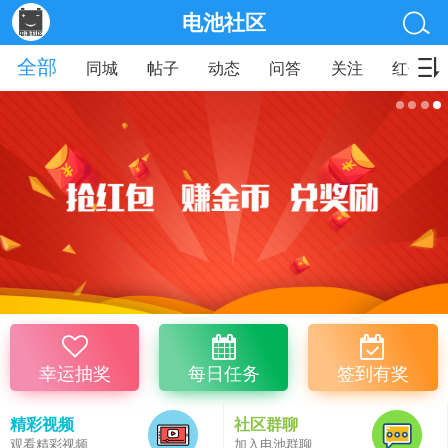
电池社区
全部
同城
帖子
动态
问答
关注
红包
幸运抽奖
每日任务
签到有奖
精彩视频
社区群聊
观看精彩视频
加入电池群聊