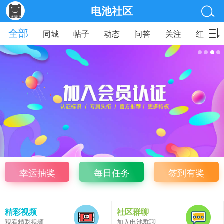
电池社区
全部
同城
帖子
动态
问答
关注
红包
幸运抽奖
每日任务
签到有奖
精彩视频
社区群聊
观看精彩视频
加入电池群聊