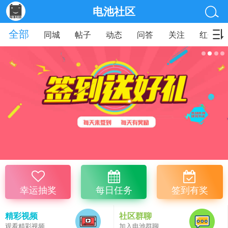
电池社区
全部
同城
帖子
动态
问答
关注
红包
幸运抽奖
每日任务
签到有奖
精彩视频
社区群聊
观看精彩视频
加入电池群聊