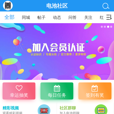
电池社区
全部
同城
帖子
动态
问答
关注
红包
幸运抽奖
每日任务
签到有奖
精彩视频
社区群聊
观看精彩视频
加入电池群聊