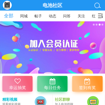
电池社区
全部
同城
帖子
动态
问答
关注
红包
幸运抽奖
每日任务
签到有奖
精彩视频
社区群聊
观看精彩视频
加入电池群聊