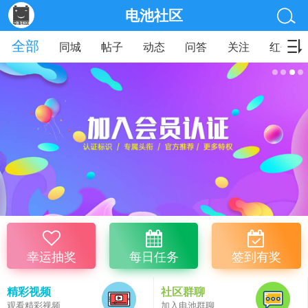
电池社区
全部
同城
帖子
动态
问答
关注
红包
幸运抽奖
每日任务
签到有奖
精彩视频
社区群聊
观看精彩视频
加入电池群聊