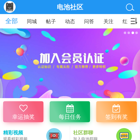
电池社区
全部
同城
帖子
动态
问答
关注
红包
幸运抽奖
每日任务
签到有奖
精彩视频
社区群聊
观看精彩视频
加入电池群聊