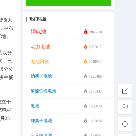
热门话题
捷&大
，中石
锂电池
2866770
落地。
动力电池
2083017
武汉分
来，已
电池回收
2048995
武汉分公
钠离子电池
1925468
佛兰畅
磷酸铁锂电池
1875433
成立于
电池
1808070
充电桩
月25
锂离子电池
1635076
三元锂电池