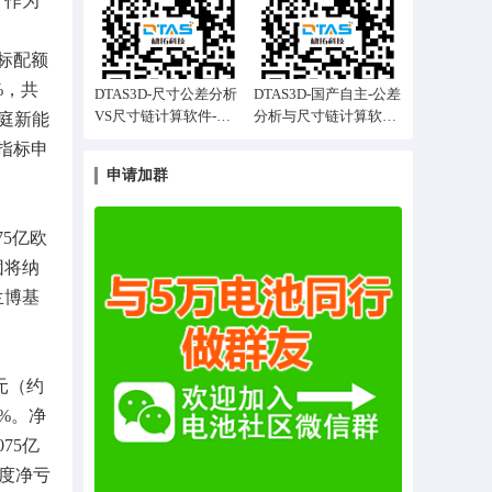
。作为
应用案例分享
标配额
%，共
DTAS3D-尺寸公差分析
DTAS3D-国产自主-公差
VS尺寸链计算软件-迭
分析与尺寸链计算软件-
家庭新能
代装配解决多约束问题
电控器AI自动建模案例
车指标申
申请加群
5亿欧
团将纳
兰博基
元（约
8%。净
75亿
季度净亏