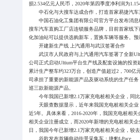
损2.534亿元人民币，2020年第四季度净利润为1.1
中石化与大搜车达成合作，打造首家易捷汽车
中国石油化工集团有限公司官方平台发布消息称
搜车汽车直购工厂店连锁服务品牌，目前首家线下
化加油站可以提供选购新车，置换车辆等服务。预
开建新生产线 上汽通用与武汉签署合作
武汉市人民政府与上汽通用汽车签署了全新Ult
公司正式启动Ultium平台生产线及配套设施的投
累计生产整车约323万台，创造产值超过2，700
司承担了重要的新能源产品及驱动系统的生产任务
巡三款新能源产品。
今年我国已新增2.1万家充电桩相关企业，同比增
天眼查数据显示，近年来我国充电桩相关企业（
近5年。具体来看，2016-2020年，我国充电桩相
相关企业注册成立，而2020年新增的充电桩相关企业
日，我国今年已新增2.1万家充电桩相关企业，较去
谷歌发布首辆电动街景采集车：捷豹I-Pace