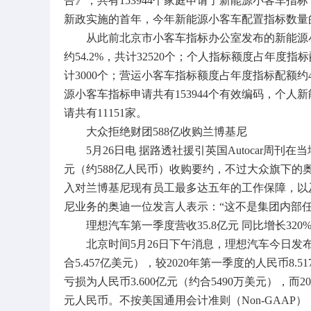
告》，共有153944个家庭申请了新能源小客车指
新政实施的首年，今年新能源小客车配置指标数量的
从此前北京市小客车指标办公室发布的新能源小
约54.2%，共计32520个；个人指标额度占年度指
计3000个；营运小客车指标额度占年度指标配额约4.
源小客车指标申请共有153944个有效编码，个人
请共有11151家。
大众拒绝财团588亿收购兰博基尼
5月26日电 据路透社援引英国Autocar周刊
元（约588亿人民币）收购要约，不过大众旗下
入对兰博基尼现有员工最多达五年的工作保障，以
尼业务的奥迪一位发言人表示：“这不是集团内部
理想汽车第一季度营收35.8亿元 同比增长320
北京时间5月26日下午消息，理想汽车今日发布了截
合5.457亿美元），较2020年第一季度的人民币8.51
亏损为人民币3.600亿元（约合5490万美元），而2
元人民币。不按美国通用会计准则（Non-GAAP），