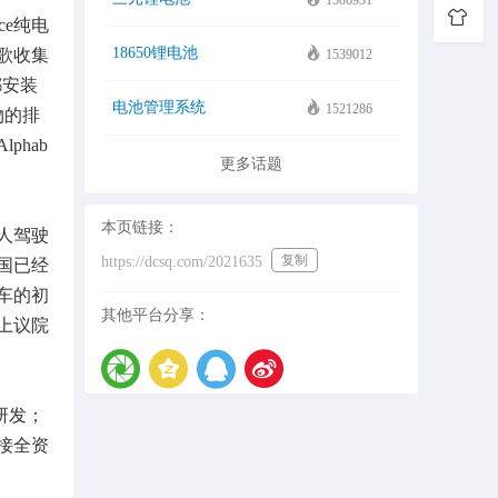
1586931
e纯电
18650锂电池
歌收集
1539012
都安装
电池管理系统
1521286
物的排
hab
更多话题
本页链接：
人驾驶
复制
https://dcsq.com/2021635
国已经
车的初
其他平台分享：
上议院
研发；
接全资