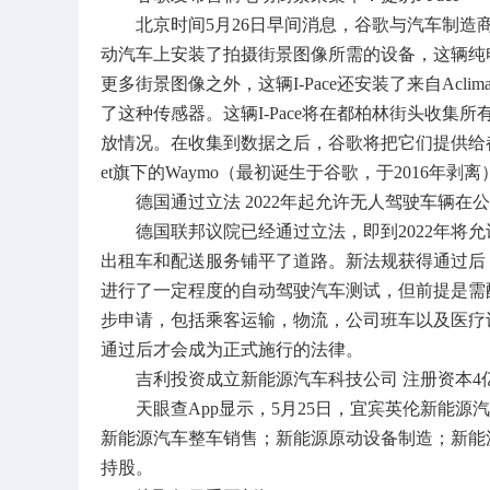
北京时间5月26日早间消息，谷歌与汽车制造商捷
动汽车上安装了拍摄街景图像所需的设备，这辆纯
更多街景图像之外，这辆I-Pace还安装了来自Ac
了这种传感器。这辆I-Pace将在都柏林街头收
放情况。在收集到数据之后，谷歌将把它们提供给都
et旗下的Waymo（最初诞生于谷歌，于2016年剥
德国通过立法 2022年起允许无人驾驶车辆在
德国联邦议院已经通过立法，即到2022年将允
出租车和配送服务铺平了道路。新法规获得通过后
进行了一定程度的自动驾驶汽车测试，但前提是需
步申请，包括乘客运输，物流，公司班车以及医疗
通过后才会成为正式施行的法律。
吉利投资成立新能源汽车科技公司 注册资本4
天眼查App显示，5月25日，宜宾英伦新能源
新能源汽车整车销售；新能源原动设备制造；新能
持股。