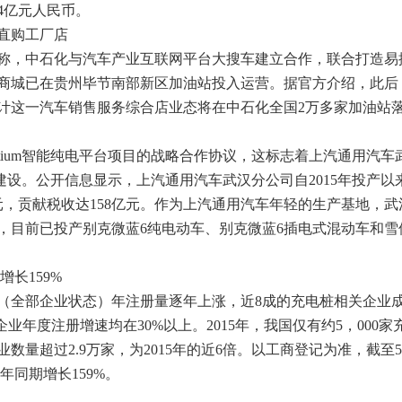
54亿元人民币。
直购工厂店
，中石化与汽车产业互联网平台大搜车建立合作，联合打造易
商城已在贵州毕节南部新区加油站投入运营。据官方介绍，此后
计这一汽车销售服务综合店业态将在中石化全国2万多家加油站
ium智能纯电平台项目的战略合作协议，这标志着上汽通用汽车
资建设。公开信息显示，上汽通用汽车武汉分公司自2015年投产以
亿元，贡献税收达158亿元。作为上汽通用汽车年轻的生产基地，
，目前已投产别克微蓝6纯电动车、别克微蓝6插电式混动车和雪
长159%
全部企业状态）年注册量逐年上涨，近8成的充电桩相关企业
关企业年度注册增速均在30%以上。2015年，我国仅有约5，000家
数量超过2.9万家，为2015年的近6倍。以工商登记为准，截至5
年同期增长159%。