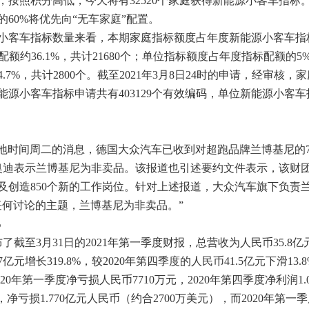
标，按照积分高低，今天将有32520个家庭获得新能源小客车指标
60%将优先向“无车家庭”配置。
客车指标数量来看，本期家庭指标额度占年度新能源小客车指
标配额约36.1%，共计21680个；单位指标额度占年度指标配额的5
7%，共计2800个。截至2021年3月8日24时的申请，经审核，
新能源小客车指标申请共有403129个有效编码，单位新能源小客
在当地时间周二的消息，德国大众汽车已收到对超跑品牌兰博基尼的7
的奥迪表示兰博基尼为非卖品。该报道也引述要约文件表示，该财
及创造850个新的工作岗位。针对上述报道，大众汽车旗下负责
任何讨论的主题，兰博基尼为非卖品。”
%
至3月31日的2021年第一季度财报，总营收为人民币35.8亿
7亿元增长319.8%，较2020年第四季度的人民币41.5亿元下滑13.
020年第一季度净亏损人民币7710万元，2020年第四季度净利润1.0
净亏损1.770亿元人民币（约合2700万美元），而2020年第一