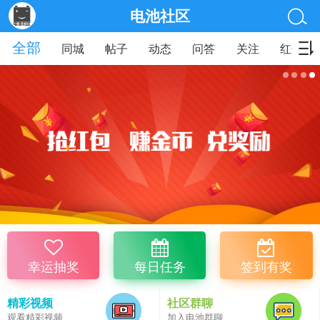
电池社区
全部
同城
帖子
动态
问答
关注
红包
幸运抽奖
每日任务
签到有奖
精彩视频
社区群聊
观看精彩视频
加入电池群聊