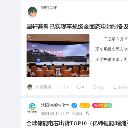
03
定最低限价和是否允许企业单独达成价格协议等核心
锂电英雄
蜂巢能源订单翻倍
此外，来自美国和欧盟的关税政策已经对电动汽车及
10月29日，蜂巢能源宣布其盐城基地已进入满产状
● 汽车行业
据了解，此次基地全力生产主要是为了满足长城、吉利、S
2024年前三季度，中国对欧盟国家的电动汽车出口显
到12.66GWh。
与此同时，面向大洋洲和美加市场的纯电动车出口也出
IT之家 8 月 
实际上，蜂巢能源在扩产方面一直处于行业前列。近
7%。
现车规级全固态电池
布局，包括常州（总部）、南京、盐城、泰州、成都、
从结构上看，新能源客车和专用车的出口降幅明显，1-
氏度热箱测试，为
Wh。
● 锂电池
盐城基地的规划产能达到23GWh，并在2023年初
动力电池的出口比重持续下滑，9月的动力电池出口占
功下线了第20万套短刀电池包。
1-9月的数据表明，动力电池的累计出口占前9月销量
锂电英雄
0
0
666
行业
04
的降幅达到约13%；而三元动力电池的累计同比降幅则
欣旺达两大项目终止
国内电池企业在动力电池出口增速上出现分化，一些头
10月29日晚，欣旺达发布公告，董事会通过了《关
外主要车企调整北美动力电池供应结构所致。
沈阳伊斯特化学
Lv.10
微信群成员
根据投资项目的具体实施情况，欣旺达决定终止全资子
● 锂电池材料的出口
2024-08-14 11:37
电脑端
的两个拟投资项目。
9月，中国磷酸铁锂的出口量达到538吨，是2017年以
全球储能电芯出货TOP10（亿纬锂能/瑞浦