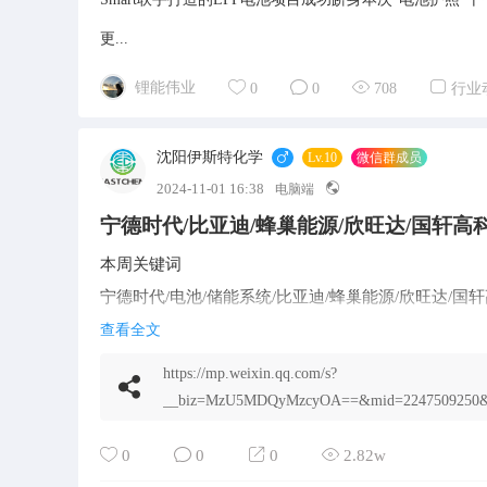
横琴成立子公司，打造固态电池研发中心、海外业务
更...
展、应用场景开发以及投资等领域，与华发集团展开
产、应用、创新基地。
锂能伟业
0
0
708
行业
欣旺达动力与意法半导体签署谅解备忘录
欣旺达动力消息，欣旺达动力汽车电子事业部（简称
沈阳伊斯特化学
Lv.10
微信群成员
全面的汽车半导体产品线和专有的生产工艺，面向全
2024-11-01 16:38
电脑端
展战略合作。此外，双方还计划建立联合实验室。合
宁德时代/比亚迪/蜂巢能源/欣旺达/国轩高
开。
本周关键词
7GWh大单被瑞浦兰钧拿下
宁德时代/电池/储能系统/比亚迪/蜂巢能源/欣旺达/国
瑞浦兰钧能源股份有限公司与JUNGWOO Group C
01
查看全文
方向达成一致。据协议内容，在合作有效期内，甲方承诺
1.25GWh！宁德时代又签海外大单
品，并保留追加订货的权利。
https://mp.weixin.qq.com/s?
10月29日，西班牙可再生能源开发商Grenergy与
__biz=MzU5MDQyMzcyOA==&mid=2247509250&idx=
的Oasis de Atacama第四期项目提供1.25GWh的
0
0
0
2.82w
根据协议，该电池储能系统包含超过7,100个模块，储能