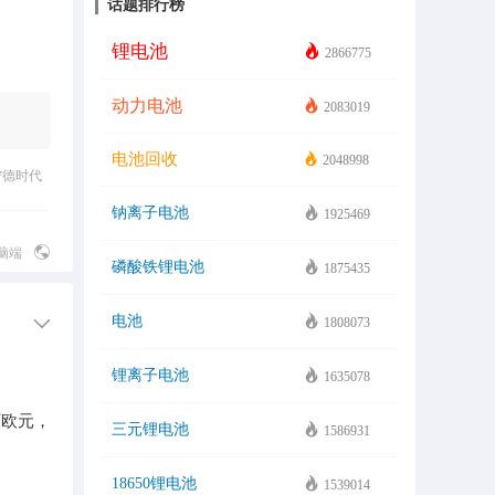
话题排行榜
闭其在德
锂电池
2866775
动力电池
2083019
闭工厂
电池回收
2048998
0天、一
宁德时代
包括关
钠离子电池
1925469
套企业
脑端
磷酸铁锂电池
1875435
公司之
电池
1808073
造年产
锂离子电池
迪等。
1635078
万欧元，
三元锂电池
1586931
电动汽
18650锂电池
1539014