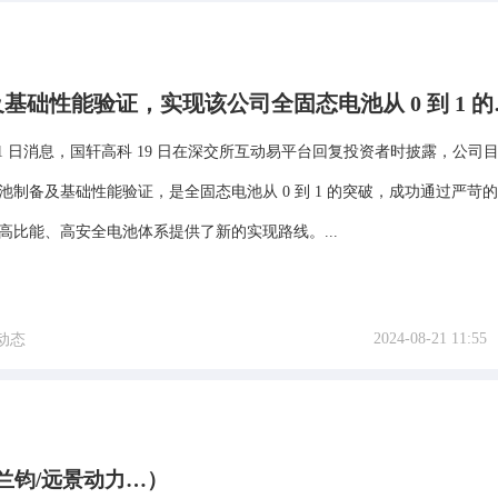
问题上，双方依然存在分歧。
其上游锂电产业链的数据表现产生了实际影响。
态，八条短刀生产线全力运转，以确保订单的及时交付。
国轩高科已实现车规
tellantis等客户不断增长的订单需求。预计在第四季度，订单总
著放缓，纯电动车和插电混合动力车的出口分别同比下降7%和3%。
现了35%和22%的下降，插电混合动力车对日韩市场的出口更是下降
21 日消息，国轩高科 19 日在深交所互动易平台回复投资者时披露，公司
年来，该公司已在江苏、四川、安徽、浙江、江西、湖北、云南等多
制备及基础性能验证，是全固态电池从 0 到 1 的突破，成功通过严苛的 2
遂宁、马鞍山、湖州、上饶、武汉、安宁等产业基地，累计产能超过3
9月新能源客车的出口增幅仅为0.7万台，同比持平。
高比能、高安全电池体系提供了新的实现路线。...
引入了飞叠技术，实现了飞叠设备的规模化应用。近日，蜂巢能源在盐城
当月销量的比例不足20%，较上月下降超过8个百分点。
的比例也不足19%。规模上，9月动力电池出口同比下降5%，其中铁
2024-08-21 11:55
动态
超过6%。
部企业在9月和前三季度均出现了超过30%和20%的负增长，主要是
于全资子公司终止对外投资事项的议案》。
公司深圳市欣智旺电子有限公司（以下简称“深圳欣智旺”）在成都
来首次突破500吨，环比增长105%，同比增长1212%，主要是由于
兰钧/远景动力…）