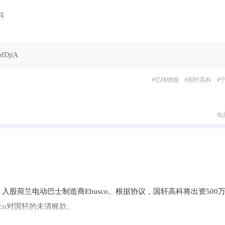
科
至少将关闭3家德国本土工厂，这标志着该公司在87年历史上首次关
示，为了削减40亿欧元（约合303亿元人民币）的成本，裁员和关
pfDjtA
标志着该基地首条电芯生产线正式投产。
产基地之一，创造了重大项目建设“对接签约100天、项目落地10
#
亿纬锂能
#
国轩高科
#
2万名德国员工的薪水进行10%的削减。
主席达尼埃拉·卡瓦洛在沃尔夫斯堡的一次演讲中指出，公司的计划
划在未来全面建成后，洛阳基地将达到千亿级产值，并推动上下游配
其他工厂的规模。
电
动形成以新型生产力为核心的新能源产业新格局。
斯堡，是欧洲最大的汽车制造商，也是全球汽车行业中最具实力的跨国
灯塔工厂+零碳工厂”的高标准进行建设，分四期在河南洛阳伊滨区打
加迪、兰博基尼、保时捷、大众、斯柯达、西雅特、斯堪尼亚和杜卡
长12%，仅次于丰田的1065万辆，位列全球汽车销量第二。
股荷兰电动巴士制造商Ebusco。根据协议，国轩高科将出资500
2024年第三季度的全球销量为217.6万辆，同比下降7.1%；而纯
usco对国轩的未清账款。
际集在深圳联合宣布，全球首座港口底盘式重卡换电站正式投入使用。