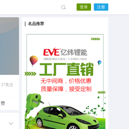
登录
注册
名品推荐
，
27
关注
付费